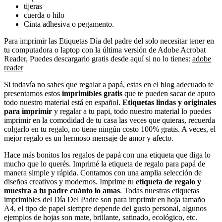
tijeras
cuerda o hilo
Cinta adhesiva o pegamento.
Para imprimir las Etiquetas Día del padre del solo necesitar tener en
tu computadora o laptop con la última versión de Adobe Acrobat
Reader, Puedes descargarlo gratis desde aquí si no lo tienes:
adobe
reader
Si todavía no sabes que regalar a papá, estas en el blog adecuado te
presentamos estos
imprimibles gratis
que te pueden sacar de apuro
todo nuestro material está en español.
Etiquetas lindas y originales
para imprimir
y regalar a tu papi, todo nuestro material lo puedes
imprimir en la comodidad de tu casa las veces que quieras, recuerda
colgarlo en tu regalo, no tiene ningún costo 100% gratis. A veces, el
mejor regalo es un hermoso mensaje de amor y afecto.
Hace más bonitos los regalos de papá con una etiqueta que diga lo
mucho que lo querés. Imprimé la etiqueta de regalo para papá de
manera simple y rápida. Contamos con una amplia selección de
diseños creativos y modernos. Imprime tu
etiqueta de regalo y
muestra a tu padre cuánto lo amas
. Todas nuestras etiquetas
imprimibles del Día Del Padre son para imprimir en hoja tamaño
A4, el tipo de papel siempre depende del gusto personal, algunos
ejemplos de hojas son mate, brillante, satinado, ecológico, etc.