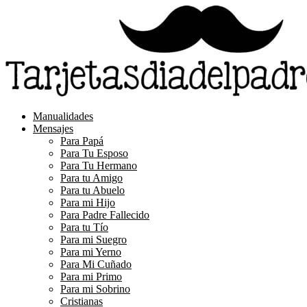
Saltar
al
contenido
Manualidades
Mensajes
Para Papá
Para Tu Esposo
Para Tu Hermano
Para tu Amigo
Para tu Abuelo
Para mi Hijo
Para Padre Fallecido
Para tu Tío
Para mi Suegro
Para mi Yerno
Para Mi Cuñado
Para mi Primo
Para mi Sobrino
Cristianas